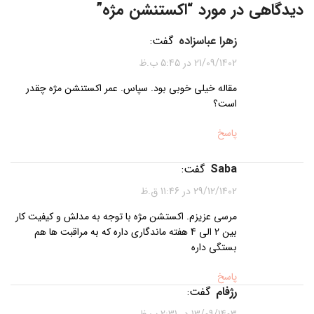
دیدگاهی در مورد “
اکستنشن مژه
”
زهرا عباسزاده
گفت:
21/09/1402 در 5:45 ب.ظ
مقاله خیلی خوبی بود. سپاس. عمر اکستنشن مژه چقدر
است؟
پاسخ
saba
گفت:
29/12/1402 در 11:46 ق.ظ
مرسی عزیزم. اکستشن مژه با توجه به مدلش و کیفیت کار
بین 2 الی 4 هفته ماندگاری داره که به مراقبت ها هم
بستگی داره
پاسخ
رژفام
گفت:
13/09/1403 در 2:31 ب.ظ