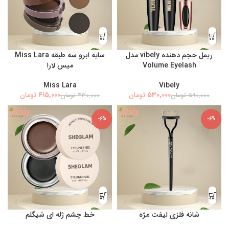
ریمل حجم دهنده vibely مدل
سایه ابرو سه طبقه Miss Lara
Volume Eyelash
میس لارا
Miss Lara
Vibely
۴۱۵,۰۰۰
۵۳۰,۰۰۰
تومان
تومان
۵۹۰,۰۰۰
تومان
۴۳۰,۰۰۰
تومان
-6%
-6%
شانه فلزی لیفت مژه
خط چشم ژله ای شیگلم