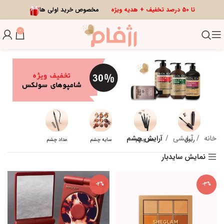
تا 50 درصد تخفیف + هدیه ویژه
مخصوص خرید اولی ها
0
خانه
آرایشی
آرایش چشم
ریمل
خط چشم
سایه چشم
مداد چشم
نمایش سایدبار
-2%
-3%