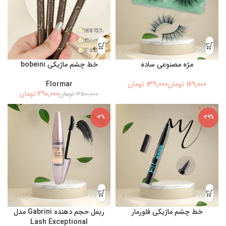
مژه مصنوعی ساده
خط چشم ماژیکی bobeini
تومان
تومان
Flormar
۲۹۰,۰۰۰
تومان
۳۵۰,۰۰۰
تومان
-2%
-29%
خط چشم ماژیکی فلورمار
ریمل حجم دهنده Gabrini مدل
Lash Exceptional