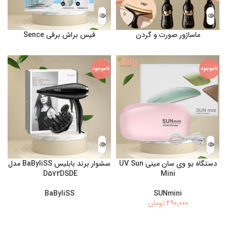
ماساژور صورت و گردن
فیس براش برقی Sence
ناموجود
ناموجود
دستگاه یو وی سان مینی UV Sun
سشوار برند بابلیس BaByliSS مدل
D572DSDE
Mini
BaByliSS
SUNmini
تومان