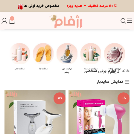
تا 50 درصد تخفیف + هدیه ویژه
مخصوص خرید اولی ها
0
لی
مرطوب کننده
مراقبت صورت
مراقبت دور
مراقبت پا
مراقبت بدن
خانه
لوازم برقی شخصی
دور چشم
چشم
نمایش سایدبار
-5%
-1%