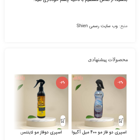
منبع:
وب سایت رسمی Shien
محصولات پیشنهادی
-5%
-6%
-7%
اسپری دو فاز مو 400 میل آگیوا
اسپری دوفاز مو لایتنس
بی