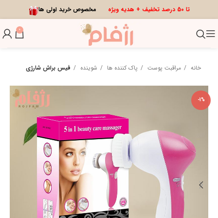
تا 50 درصد تخفیف + هدیه ویژه
مخصوص خرید اولی ها
0
خانه
مراقبت پوست
پاک کننده ها
شوینده
فیس براش شارژی
-1%