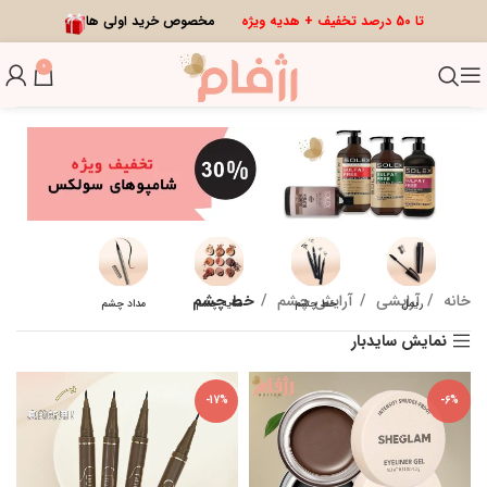
تا 50 درصد تخفیف + هدیه ویژه
مخصوص خرید اولی ها
0
خانه
آرایشی
آرایش چشم
خط چشم
ریمل
خط چشم
سایه چشم
مداد چشم
نمایش سایدبار
-17%
-6%