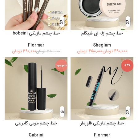
خط چشم ژله ای شیگلم
خط چشم ماژیکی bobeini
Flormar
Sheglam
تومان
تومان
۲۹۰,۰۰۰
تومان
۳۵۰,۰۰۰
تومان
-29%
ناموجود
خط چشم ماژیکی فلورمار
خط چشم مویی گابرینی
Gabrini
Flormar