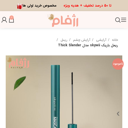
تا 50 درصد تخفیف + هدیه ویژه
مخصوص خرید اولی ها
0
خانه
آرایشی
آرایش چشم
ریمل
ریمل باریک skywii مدل Thick Slender
ناموجود