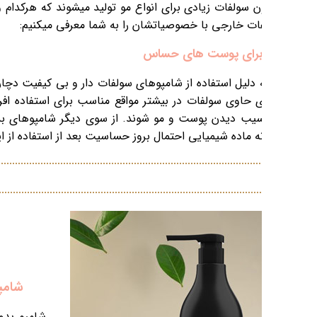
ص خود را دارند. در ادامه چندتا از بهترین
ستی از قبیل اگزما یا پسوریازیس شده اند و
 های حساس نیست زیرا با قدرت بالایی که
بسیار برای استفاده این افراد مناسب است
 تقریبا صفر است.
علت وز شدن مو
افزایش رشد مو BIOHAIR 04
شامپو بدون سولفات شماره 04 مشکی Biohair حاوی عصاره آلوئه