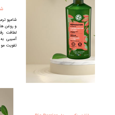
کننده مو بدون سولفات ایوروشه
شامپو ترمیم کننده بدون سولفات Yves Rocher غنی از انواع عصاره
 جوجوبا و آگاو است. این شامپو با موها به
لطافت رفتار میکندو با ترکیبات تا 95 درصد گیاهی هیچگونه
میکند و باعث افزایش نرمی و درخشش و
خرید با تخفیف ویژه