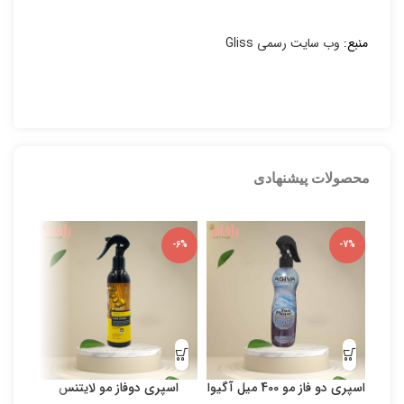
منبع:
وب سایت رسمی Gliss
محصولات پیشنهادی
-5%
-6%
-7%
اسپری دو فاز مو 400 میل آگیوا
اسپری دوفاز مو لایتنس
بی