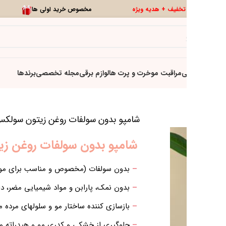
0
تخفیف ویژه
تازه ها
ولکس
ریباندینگ شده)
ایع و روغن زیتون
می و کشش مو و کاملا ارگانیک