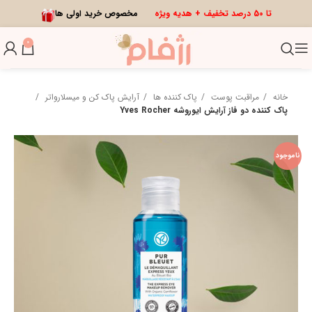
تا 50 درصد تخفیف + هدیه ویژه
مخصوص خرید اولی ها
0
خانه
مراقبت پوست
پاک کننده ها
آرایش پاک کن و میسلارواتر
پاک کننده دو فاز آرایش ایوروشه Yves Rocher
ناموجود