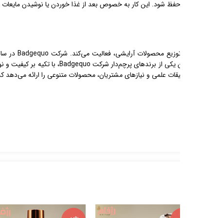
Badge، یکی از شرکت‌های پیشرو در تولید و توزیع محصولات آرایشی، فعالیت می‌کند. شرکت Badgequo در سال 1988 تأسیس شد و از آن زمان تاکنون به
‌دار شرکت Badgequo، با تکیه بر کیفیت و نوآوری، محصولاتی را ارائه می‌دهد که همگی
ب، سایه چشم، محصولات ابرو و