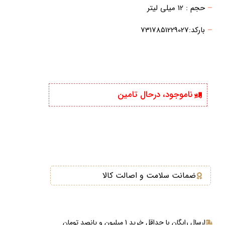
–
حجم : 12 میلی لیتر
–
بارکد:7317851229027
ناموجود، درحال تامین
ضمانت سلامت و اصالت کالا
ارسال رایگان با حداقل خرید 1 میلیون و پانصد تومان