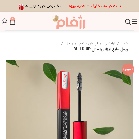
تا 50 درصد تخفیف + هدیه ویژه
مخصوص خرید اولی ها
0
خانه
آرایشی
آرایش چشم
ریمل
ریمل مایع ایزادورا مدل BUILD UP
ناموجود