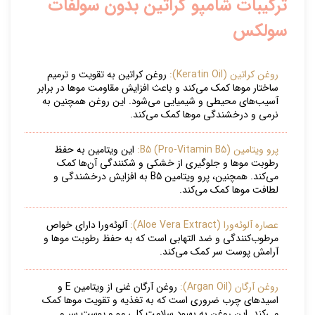
ترکیبات شامپو کراتین بدون سولفات
سولکس
روغن کراتین (Keratin Oil):
روغن کراتین به تقویت و ترمیم
ساختار موها کمک می‌کند و باعث افزایش مقاومت موها در برابر
آسیب‌های محیطی و شیمیایی می‌شود. این روغن همچنین به
نرمی و درخشندگی موها کمک می‌کند.
پرو ویتامین B5 (Pro-Vitamin B5):
این ویتامین به حفظ
رطوبت موها و جلوگیری از خشکی و شکنندگی آن‌ها کمک
می‌کند. همچنین، پرو ویتامین B5 به افزایش درخشندگی و
لطافت موها کمک می‌کند.
عصاره آلوئه‌ورا (Aloe Vera Extract):
آلوئه‌ورا دارای خواص
مرطوب‌کنندگی و ضد التهابی است که به حفظ رطوبت موها و
آرامش پوست سر کمک می‌کند.
روغن آرگان (Argan Oil):
روغن آرگان غنی از ویتامین E و
اسیدهای چرب ضروری است که به تغذیه و تقویت موها کمک
می‌کند. این روغن به بهبود سلامت کلی مو و پوست سر و