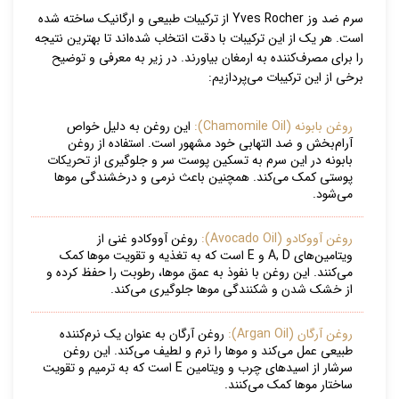
سرم ضد وز Yves Rocher از ترکیبات طبیعی و ارگانیک ساخته شده
است. هر یک از این ترکیبات با دقت انتخاب شده‌اند تا بهترین نتیجه
را برای مصرف‌کننده به ارمغان بیاورند. در زیر به معرفی و توضیح
برخی از این ترکیبات می‌پردازیم:
روغن بابونه (Chamomile Oil):
این روغن به دلیل خواص
آرام‌بخش و ضد التهابی خود مشهور است. استفاده از روغن
بابونه در این سرم به تسکین پوست سر و جلوگیری از تحریکات
پوستی کمک می‌کند. همچنین باعث نرمی و درخشندگی موها
می‌شود.
روغن آووکادو (Avocado Oil):
روغن آووکادو غنی از
ویتامین‌های A, D و E است که به تغذیه و تقویت موها کمک
می‌کنند. این روغن با نفوذ به عمق موها، رطوبت را حفظ کرده و
از خشک شدن و شکنندگی موها جلوگیری می‌کند.
روغن آرگان (Argan Oil):
روغن آرگان به عنوان یک نرم‌کننده
طبیعی عمل می‌کند و موها را نرم و لطیف می‌کند. این روغن
سرشار از اسیدهای چرب و ویتامین E است که به ترمیم و تقویت
ساختار موها کمک می‌کنند.