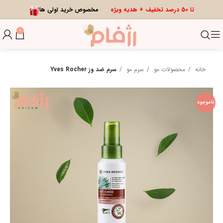
تا 50 درصد تخفیف + هدیه ویژه
مخصوص خرید اولی ها
0
خانه
محصولات مو
سرم مو
سرم ضد وز Yves Rocher
ناموجود