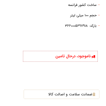
–
ساخت کشور فرانسه
–
حجم 100 میلی لیتر
–
بارکد: 3660005697918
ناموجود، درحال تامین
ضمانت سلامت و اصالت کالا