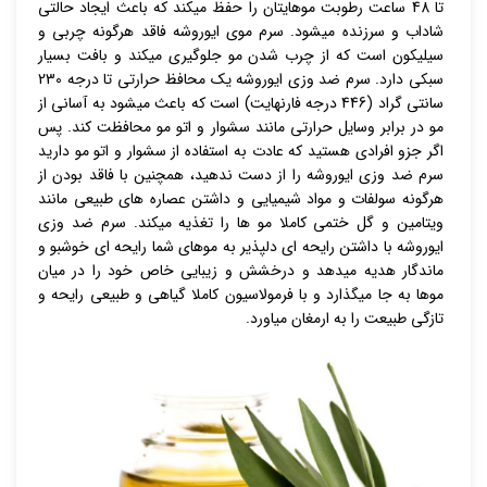
تا 48 ساعت رطوبت موهایتان را حفظ میکند که باعث ایجاد حالتی
شاداب و سرزنده میشود. سرم موی ایوروشه فاقد هرگونه چربی و
سیلیکون است که از چرب شدن مو جلوگیری میکند و بافت بسیار
سبکی دارد. سرم ضد وزی ایوروشه یک محافظ حرارتی تا درجه 230
سانتی گراد (446 درجه فارنهایت) است که باعث میشود به آسانی از
مو در برابر وسایل حرارتی مانند سشوار و اتو مو محافظت کند. پس
اگر جزو افرادی هستید که عادت به استفاده از سشوار و اتو مو دارید
سرم ضد وزی ایوروشه را از دست ندهید، همچنین با فاقد بودن از
هرگونه سولفات و مواد شیمیایی و داشتن عصاره های طبیعی مانند
ویتامین و گل ختمی کاملا مو ها را تغذیه میکند. سرم ضد وزی
ایوروشه با داشتن رایحه ای دلپذیر به موهای شما رایحه ای خوشبو و
ماندگار هدیه میدهد و درخشش و زیبایی خاص خود را در میان
موها به جا میگذارد و با فرمولاسیون کاملا گیاهی و طبیعی رایحه و
تازگی طبیعت را به ارمغان میاورد.