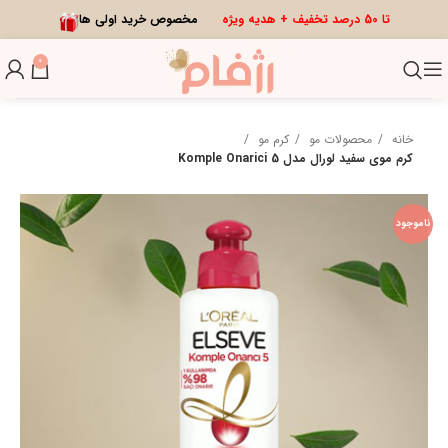
تا 50 درصد تخفیف + هدیه ویژه
مخصوص خرید اولی ها
0
خانه
محصولات مو
کرم مو
کرم موی سفید لورال مدل Komple Onarici 5
ناموجود