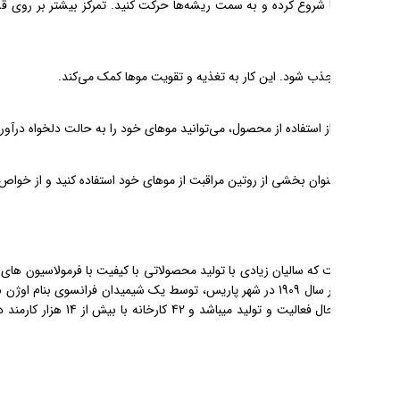
شک و آسیب‌دیده موها توصیه
افظتی آن بهره‌مند شوید.
ن هرگونه مواد شیمیایی و با
ی بنام اوژن شولر بنیان گذاری شد و شروع به تولید رنگ
و تولید میباشد و 42 کارخانه با بیش از 14 هزار کارمند دارد. شعار این برند “چون ارزشش رو داریم”