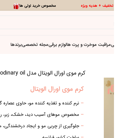
0
تخفیف ویژه
تازه ها
 و ویتامین
 برابر اشعه خورشید