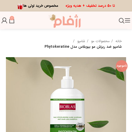
تا 50 درصد تخفیف + هدیه ویژه
مخصوص خرید اولی ها
0
خانه
محصولات مو
شامپو
شامپو ضد ریزش مو بیوبلاس مدل Phytokeratine
ناموجود