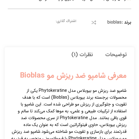
اشتراک گذاری:
برند :
bioblas
توضیحات
نظرات (1)
معرفی شامپو ضد ریزش مو Bioblas
شامپو ضد ریزش مو بیوبلاس مدل Phytokeratine یکی از
محصولات برجسته برند بیوبلاس (Bioblas) است که با هدف
تقویت و جلوگیری از ریزش مو طراحی شده است. این شامپو با
استفاده از ترکیبات طبیعی و علمی، به موها کمک می‌کند تا سالم و
قوی باقی بمانند. مدل Phytokeratine از سری محصولات ضد
ریزش بیوبلاس، حاوی فیتوکراتین است که به عنوان یک ماده
قدرتمند برای بازسازی و تقویت مو شناخته می‌شود.شامپو ضد ریزش
مو بیوبلاس مدل Phytokeratine با فرمولاسیونی منحصر به فرد، به