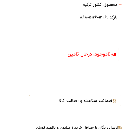
–
محصول کشور ترکیه
–
بارکد :8680512601326
ناموجود، درحال تامین
ضمانت سلامت و اصالت کالا
ارسال رایگان با حداقل خرید 1 میلیون و پانصد تومان