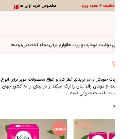
0
تخفیف ویژه
تازه ها
برند ویت در سال 1922 فعالیت خودش را در بریتانیا آغاز کرد و انواع محصولات موبر برای انواع پوست را تولید میکند. این برند با بیش از 100 سال سابقه بهترین راه
حل های نوآورانه برای مراقبت از موهای زائد بدن را ارائه میکند و در بیش از 80 کشور جهان به فروش میرسد. محصولات veet از مواد اولیه کاملا گیاهی ساخته