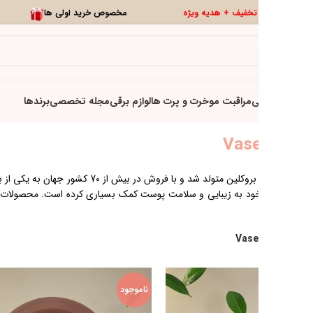
0
تخفیف ویژه
تازه ها
برند وازلین در سال 1870 در بروکلین متولد شد و با فروش در بیش از 70 کشور جهان به یکی از برترین برندهای مراقبت پوستی جهان تبدیل شده است و بیش از 150
سال است که با محصولات خود به زیبایی و سلامت پوست کمک بسیاری کرده است. محصولات برند Vaseline کاملا گیاهی و فاقد حساسیت و مواد شیمیایی برای