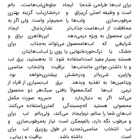
برای لب‌ها طراحی شده
با ایجاد جلوه‌ای
لب‌هاست، بالم
است و وظیفه اصلی آن
براق و درخشان،
لب گزینه بهتری
مرطوب‌سازی و
لب‌ها را حجیم‌تر و
است. ولی اگر به
محافظت از لب‌هاست.
جذاب‌تر نشان
دنبال ایجاد
این محصول به ویژه در
می‌دهد. این
ظاهری براق و
شرایطی که لب‌ها
محصول می‌تواند به
جذاب برای
خشک یا ترک‌خورده
تنهایی یا روی رژ لب
لب‌هایتان
هستند بسیار مفید است
استفاده شود تا به
هستید، برق لب
و با داشتن موادی مانند
لب‌ها براقیت و
انتخاب مناسبی
وازلین، شی‌باتر و
درخشش بیشتری
خواهد بود.
ویتامین‌ها به تغذیه و
بدهد. برق لب
بسیاری از افراد از
نرمی لب‌ها کمک
معمولاً بافتی سبک
هر دو محصول
می‌کند. اگر به دنبال
دارد و حس
به صورت مکمل
محصولی هستید که
چسبندگی کمتری
استفاده می‌کنند:
لب‌های شما را سالم، نرم
ایجاد می‌کند، ولی
بالم لب برای
و مرطوب نگه دارد، بالم
ممکن است نیاز به
مرطوب‌سازی و
لب انتخاب مناسبی
تجدید در طول روز
برق لب برای
است.
داشته باشد.
براقیت و زیبایی.