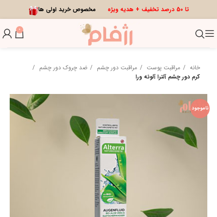
تا 50 درصد تخفیف + هدیه ویژه
مخصوص خرید اولی ها
0
خانه
مراقبت پوست
مراقبت دور چشم
ضد چروک دور چشم
کرم دور چشم آلترا آلوئه ورا
ناموجود