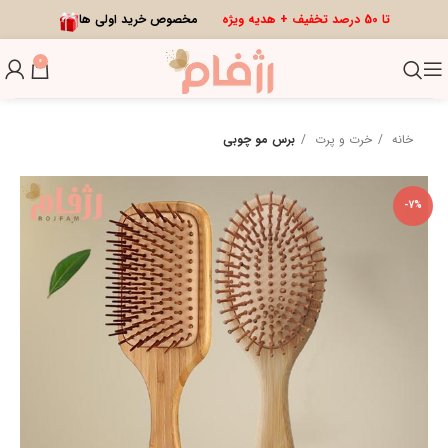
تا 50 درصد تخفیف + هدیه ویژه
مخصوص خرید اولی ها
0
خانه
خرت و پرت
برس مو چوبی
-7%