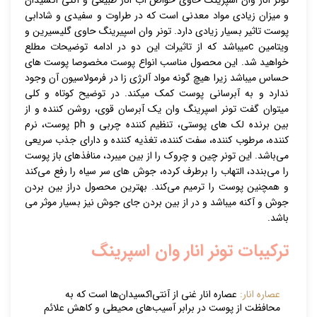
تونر انار وان اسپرینگ حاوی خواص آب انار طبیعی و آنتی اکسیدان
و میزان زیادی مواد معدنی است که در طراوت و سفیدی و شادابی
پوست تاثیر بسیار زیادی دارد. تونر وان اسپیرینگ حاوی گلیسیرین و
ویتامین cمیباشد که از تاثیرات این دو در ادامه توضیحات مطلع
خواهید شد. این محصول مناسب انواع پوست مخصوصا پوست های
حساس میباشد زیرا هیچ گونه مواد آلرژی زا در فرمولاسیون آن وجود
ندارد و به آبرسانی پوست کمک میکند. در توضیح کوتاه و کلی
میتوان گفت تونر اسپرینگ وان یک آبرسان قوی، روشن کننده و از
بین برنده لک های پوستی، تنظیم کننده چربی و ph پوست، نرم
کننده، مرطوب کننده، سفت کننده، تغذیه کننده و دارای جذب سریعی
می‌باشد. این تونر چین و چروک را از بین میبرد، منافذهای باز پوست
را می‌بندد، التهاب را برطرف کرده، جوش های سر سیاه را رفع می‌کند
و همچنین پوست را ترمیم می‌کند. بهترین محصول دراز بین بردن
جوش و آکنه میباشد و در از بین بردن جای جوش نیز بسیار موثر می
باشد.
ترکیبات تونر انار وان اسپرینگ
عصاره انار:
عصاره انار غنی از آنتی‌اکسیدان‌ها است که به
محافظت از پوست در برابر آسیب‌های محیطی و کاهش علائم