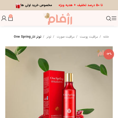
تا 50 درصد تخفیف + هدیه ویژه
مخصوص خرید اولی ها
0
خانه
مراقبت پوست
مراقبت صورت
تونر
تونر انار One Spring
-13%