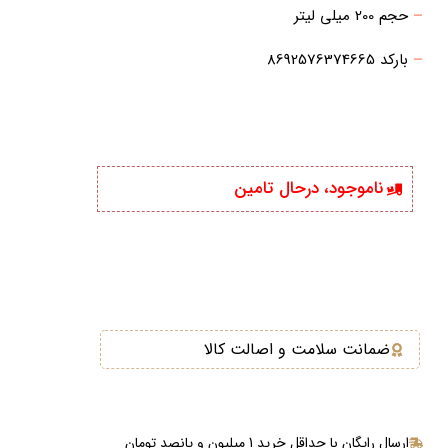
–
حجم 200 میلی لیتر
–
بارکد 8692576374665
ناموجود، درحال تامین
ضمانت سلامت و اصالت کالا
ارسال رایگان با حداقل خرید 1 میلیون و پانصد تومان