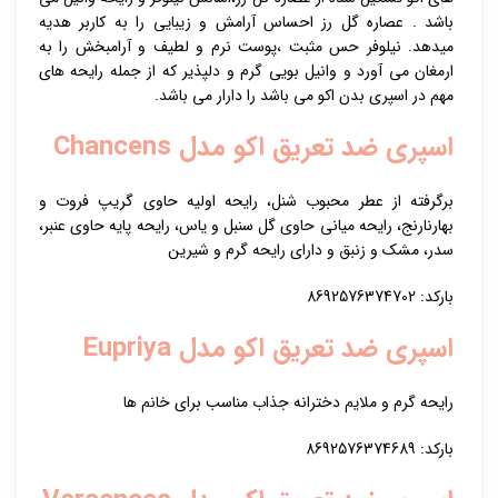
باشد . عصاره گل رز احساس آرامش و زیبایی را به کاربر هدیه
میدهد. نیلوفر حس مثبت ،پوست نرم و لطیف و آرامبخش را به
ارمغان می آورد و وانیل بویی گرم و دلپذیر که از جمله رایحه های
مهم در اسپری بدن اکو می باشد را دارار می باشد.
اسپری ضد تعریق اکو مدل Chancens
برگرفته از عطر محبوب شنل، رایحه اولیه حاوی گریپ فروت و
بهارنارنج، رایحه میانی حاوی گل سنبل و یاس، رایحه پایه حاوی عنبر،
سدر، مشک و زنبق و دارای رایحه گرم و شیرین
بارکد: 8692576374702
اسپری ضد تعریق اکو مدل Eupriya
رایحه گرم و ملایم دخترانه جذاب مناسب برای خانم ها
بارکد: 8692576374689