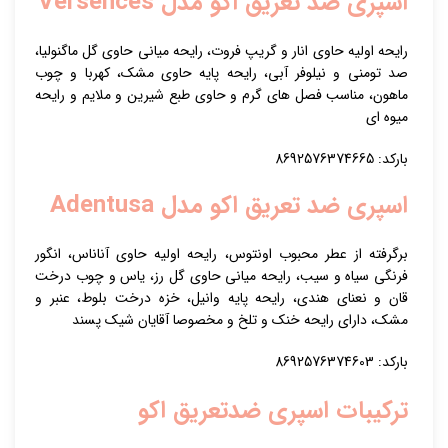
اسپری ضد تعریق اکو مدل Versences
رایحه اولیه حاوی انار و گریپ فروت، رایحه میانی حاوی گل ماگنولیا،
صد تومنی و نیلوفر آبی، رایحه پایه حاوی مشک، کهربا و چوب
ماهون، مناسب فصل های گرم و حاوی طبع شیرین و ملایم و رایحه
میوه ای
بارکد: 8692576374665
اسپری ضد تعریق اکو مدل Adentusa
برگرفته از عطر محبوب اونتوس، رایحه اولیه حاوی آناناس، انگور
فرنگی سیاه و سیب، رایحه میانی حاوی گل رز، یاس و چوب درخت
قان و نعنای هندی، رایحه پایه وانیل، خزه درخت بلوط، عنبر و
مشک، دارای رایحه خنک و تلخ و مخصوصا آقایان شیک پسند
بارکد: 8692576374603
ترکیبات اسپری ضدتعریق اکو